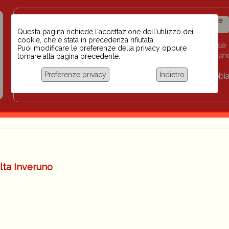
Insegnanti contro il
Calendario
Storico iniziative
razzismo
iniziative
Questa pagina richiede l'accettazione dell'utilizzo dei
cookie, che è stata in precedenza rifiutata.
Home
Scuola BINARI
Biblioteca digitale
Puoi modificare le preferenze della privacy oppure
Progetti per le scuole 2023-2024
Link
Collan
tornare alla pagina precedente.
Chi siamo
Preferenze privacy
Indietro
Coordinamento Docenti contro Razzismo, Xenofobia
Documentazione
lta Inveruno