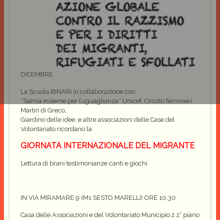
DICEMBRE
La Scuola BINARI in collaborazione con
“Samia insieme per l’uguaglianza” Unicef, Circolo ferrovieri
Martiri di Greco,
Giardino delle idee, e altre associazioni delle Case del
Volontariato ricordano la
GIORNATA INTERNAZIONALE DEL MIGRANTE
Lettura di brani testimonianze canti e giochi
IN VIA MIRAMARE 9 (M1 SESTO MARELLI) ORE 10,30
Casa delle Associazioni e del Volontariato Municipio 2 2° piano