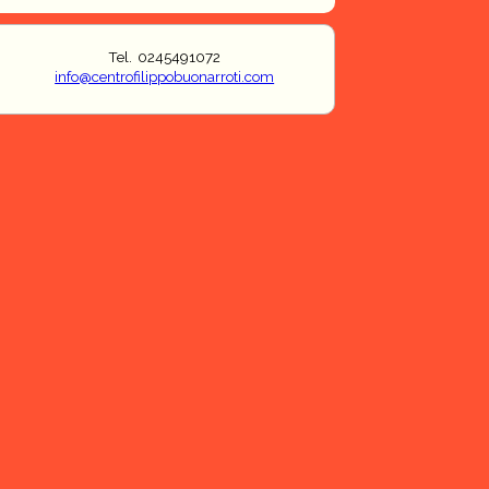
Tel. 0245491072
info@centrofilippobuonarroti.com