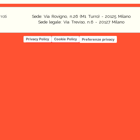
roti
Sede: Via Rovigno, n.26 (M1 Turro) - 20125 Milano
Sede legale: Via Treviso, n.6 - 20127 Milano
Privacy Policy
Cookie Policy
Preferenze privacy