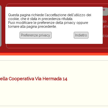
Insegnanti contro il
Calendario
Storico iniziative
razzismo
iniziative
Questa pagina richiede l'accettazione dell'utilizzo dei
cookie, che è stata in precedenza rifiutata.
Home
Scuola BINARI
Biblioteca digitale
Puoi modificare le preferenze della privacy oppure
Progetti per le scuole 2023-2024
Link
Collan
tornare alla pagina precedente.
Chi siamo
Preferenze privacy
Indietro
Coordinamento Docenti contro Razzismo, Xenofobia
Documentazione
della Cooperativa Via Hermada 14