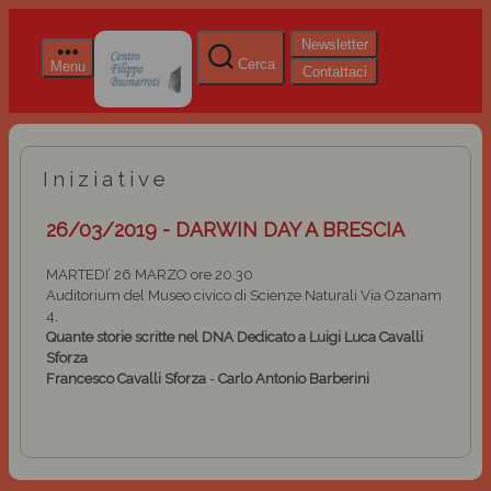
Newsletter
Cerca
Menu
Contattaci
Iniziative
26/03/2019 - DARWIN DAY A BRESCIA
MARTEDI’ 26 MARZO ore 20.30
Auditorium del Museo civico di Scienze Naturali Via Ozanam
4,
Quante storie scritte nel DNA
Dedicato a Luigi Luca Cavalli
Sforza
Francesco Cavalli Sforza
-
Carlo Antonio Barberini