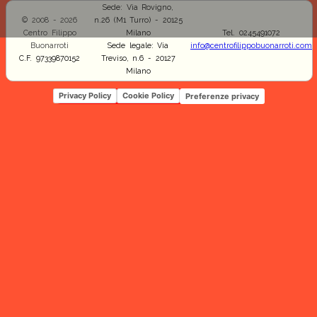
Sede: Via Rovigno,
© 2008 - 2026
n.26 (M1 Turro) - 20125
Centro Filippo
Milano
Tel. 0245491072
Buonarroti
Sede legale: Via
info@centrofilippobuonarroti.com
C.F. 97339870152
Treviso, n.6 - 20127
Milano
Privacy Policy
Cookie Policy
Preferenze privacy