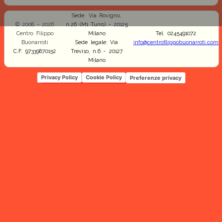
Sede: Via Rovigno,
© 2008 - 2026
n.26 (M1 Turro) - 20125
Centro Filippo
Milano
Tel. 0245491072
Buonarroti
Sede legale: Via
info@centrofilippobuonarroti.com
C.F. 97339870152
Treviso, n.6 - 20127
Milano
Privacy Policy
Cookie Policy
Preferenze privacy