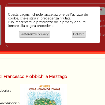
Insegnanti contro il
Calendario
Storico iniziative
razzismo
iniziative
Questa pagina richiede l'accettazione dell'utilizzo dei
cookie, che è stata in precedenza rifiutata.
Home
Scuola BINARI
Biblioteca digitale
Puoi modificare le preferenze della privacy oppure
Progetti per le scuole 2023-2024
Link
Collan
tornare alla pagina precedente.
Chi siamo
Preferenze privacy
Indietro
Coordinamento Docenti contro Razzismo, Xenofobia
Documentazione
 di Francesco Piobbichi a Mezzago
Libertà a
esco Piobbichi