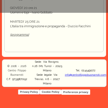
GIOVEDI’
20 ore 21
Uomini e topi
-
Ivano Gobbato
MARTEDI’ 25 ORE 21
L’Italia tra immigrazione e propaganda -
Duccio Facchini
(programma)
Sede: Via Rovigno,
© 2008 - 2026
n.26 (M1 Turro) - 20125
Centro Filippo
Milano
Tel. 0245491072
Buonarroti
Sede legale: Via
info@centrofilippobuonarroti.com
C.F. 97339870152
Treviso, n.6 - 20127
Milano
Privacy Policy
Cookie Policy
Preferenze privacy