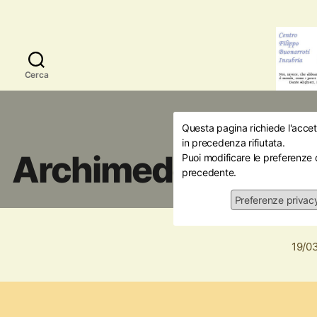
Cerca
Questa pagina richiede l'accett
Amici della Storia
Ini
in precedenza rifiutata.
Archimede e le radi
Puoi modificare le preferenze 
precedente.
scienza
Preferenze privac
19/0