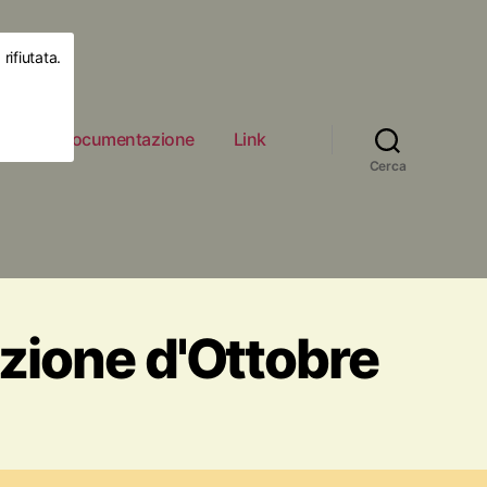
rifiutata.
ità
Documentazione
Link
Cerca
zione d'Ottobre