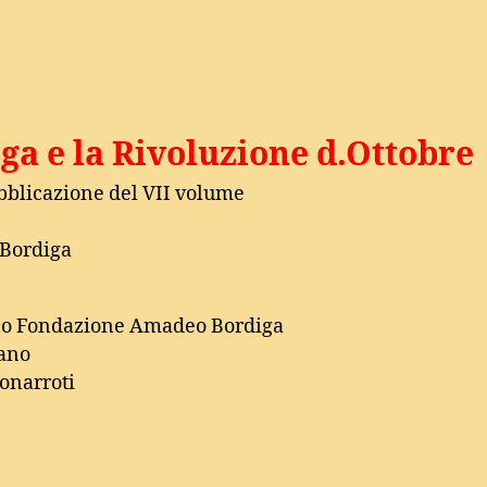
a e la Rivoluzione d.Ottobre
ubblicazione del VII volume
 Bordiga
fico Fondazione Amadeo Bordiga
lano
uonarroti