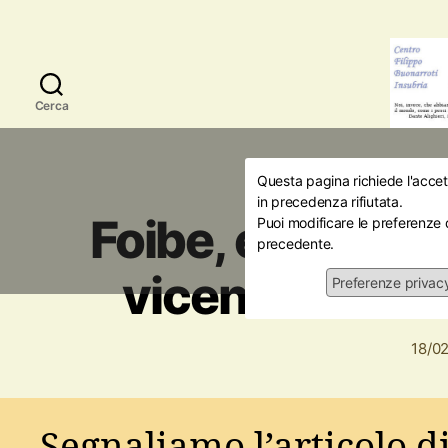
Cerca
Questa pagina richiede l'accett
Sto
in precedenza rifiutata.
Foibe, esodo gi
Puoi modificare le preferenze 
precedente.
vicenda del co
Preferenze privac
18/0
Segnaliamo l’articolo di