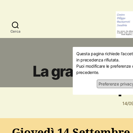
Cerca
Questa pagina richiede l'accett
Amici della Stori
in precedenza rifiutata.
La grande guerr
Puoi modificare le preferenze 
precedente.
Capo
Preferenze privac
14/0
Giovedì 14 Settembre 