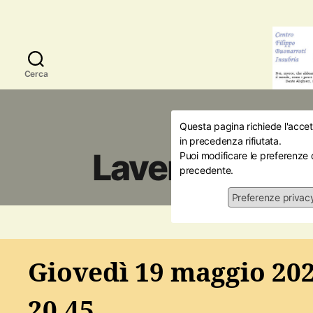
Cerca
Questa pagina richiede l'accett
Attualità
Ini
in precedenza rifiutata.
Laveno: La gu
Puoi modificare le preferenze 
precedente.
Preferenze privac
19/0
Giovedì 19 maggio 202
20.45