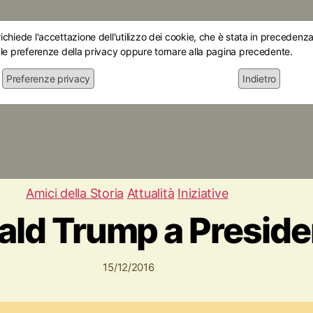
chiede l'accettazione dell'utilizzo dei cookie, che è stata in precedenza 
 le preferenze della privacy oppure tornare alla pagina precedente.
Preferenze privacy
Indietro
Home
Chi siamo
Le mostre
Attiv
Amici della Storia
Attualità
Iniziative
nald Trump a Presid
15/12/2016