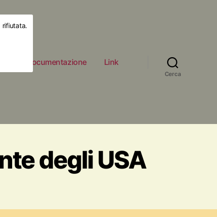
rifiutata.
ità
Documentazione
Link
Cerca
ente degli USA