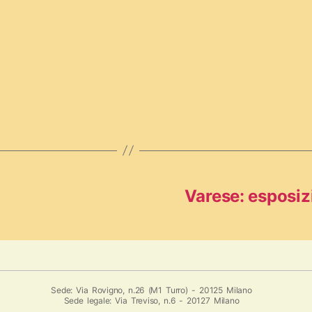
Varese: esposiz
Sede: Via Rovigno, n.26 (M1 Turro) - 20125 Milano
Sede legale: Via Treviso, n.6 - 20127 Milano