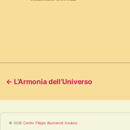
←
L’Armonia dell’Universo
© 2026
Centro Filippo Buonarroti Insubria