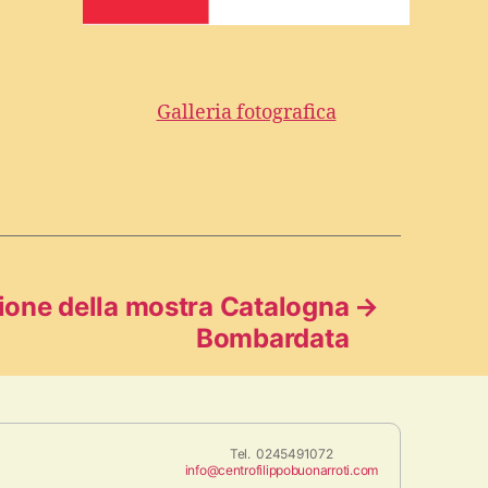
Galleria fotografica
ione della mostra Catalogna
→
Bombardata
Tel. 0245491072
info@centrofilippobuonarroti.com