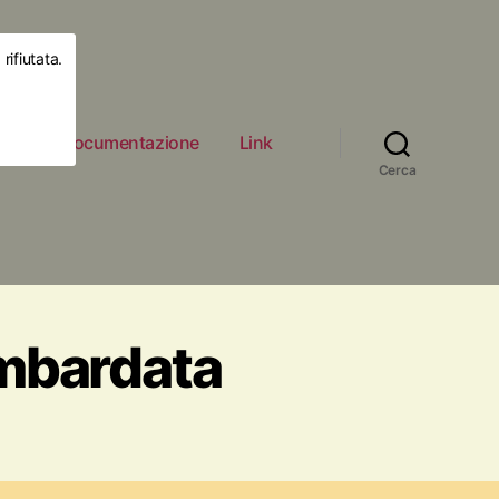
rifiutata.
ità
Documentazione
Link
Cerca
mbardata