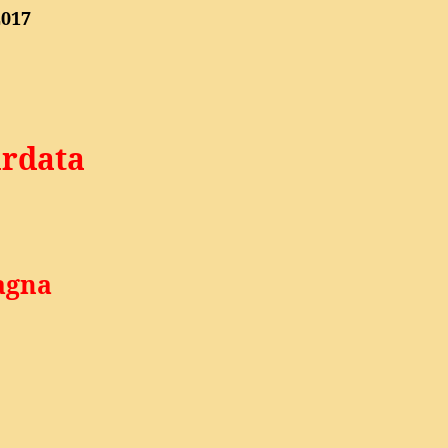
2017
rdata
pagna