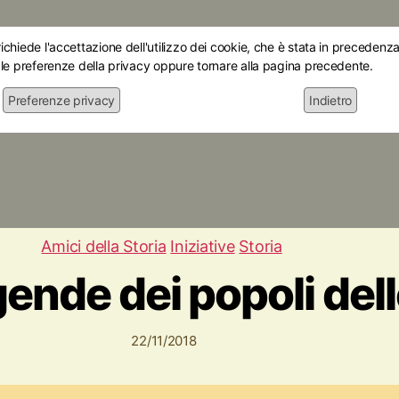
chiede l'accettazione dell'utilizzo dei cookie, che è stata in precedenza 
 le preferenze della privacy oppure tornare alla pagina precedente.
Preferenze privacy
Indietro
Home
Chi siamo
Le mostre
Attiv
Amici della Storia
Iniziative
Storia
gende dei popoli del
22/11/2018