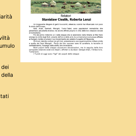
arità
iltà
tumulo
 dei
 della
tati