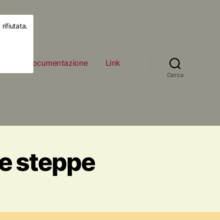
rifiutata.
ità
Documentazione
Link
Cerca
le steppe