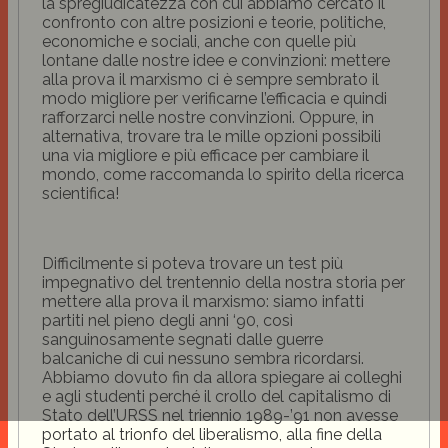
la spregiudicatezza con cui abbiamo cercato il
confronto con altre posizioni e teorie, politiche,
economiche e sociali, anche con quelle più
lontane dalle nostre idee e convinzioni: mettere
alla prova il marxismo ci è sempre sembrato il
modo migliore per verificarne l’efficacia e quindi
rafforzarci nelle nostre convinzioni. Oppure, in
alternativa, trovare tra le mille opzioni possibili
una via migliore e più efficace per cambiare il
mondo, come raccomanda lo spirito della ricerca
scientifica!
Difficilmente si poteva trovare un test più
impegnativo del trentennio della nostra storia per
mettere alla prova il marxismo: siamo infatti
partiti nel pieno degli anni ‘90, così
sanguinosamente segnati dalle guerre
balcaniche di cui nessuno sembra ricordarsi.
Abbiamo dovuto fin da allora spiegare ai colleghi
e agli studenti perché il crollo del capitalismo di
Stato dell’URSS nel triennio 1989-’91 non avesse
portato al trionfo del liberalismo, alla fine della