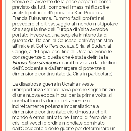
Storia e all’avvento della pace perpetua come
previsto da tutti, compresi i massimi filosofi e
analisti politici dell’epoca, da Karl Popper a
Francis Fukuyama. Fummo facili profeti nel
prevedere che il passaggio al mondo multipolare
che seguì la fine dell'Europa di Yalta avrebbe
portato invece ad una sequela ininterrotta di
guerre: dai Balcani al Caucaso, dall’Afghanistan
all'Irak e al Golfo Persico, alla Siria, al Sudan, al
Congo, all'Etiopia, ecc. fino all'Ucraina...Sono le
conseguenze di quella che è stata definita la
Nuova fase strategica
, caratterizzata dal declino
dell’Occidente e dall’emergere di potenze a
dimensione continentale (la Cina in particolare).
La disastrosa guerra in Ucraina riveste
un’importanza straordinaria perché segna l’inizio
di una nuova epoca in cui, per la prima volta, si
combattono tra loro direttamente o
indirettamente potenze imperialistiche a
dimensione continentale: ciò dimostra che il
mondo è ormai entrato nei tempi di ferro della
crisi del vecchio ordine mondiale dominato
dall’Occidente e delle guerre per determinare un