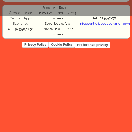
Sede: Via Rovigno,
© 2008 - 2026
n.26 (M1 Turro) - 20125
Centro Filippo
Milano
Tel. 0245491072
Buonarroti
Sede legale: Via
info@centrofilippobuonarroti.com
C.F. 97339870152
Treviso, n.6 - 20127
Milano
Privacy Policy
Cookie Policy
Preferenze privacy