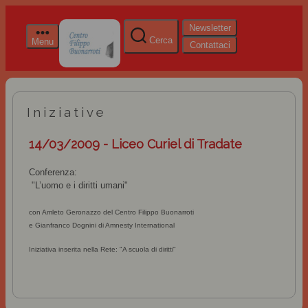
Newsletter
Cerca
Menu
Contattaci
Iniziative
14/03/2009 - Liceo Curiel di Tradate
Conferenza:
"L’uomo e i diritti umani"
con Amleto Geronazzo del Centro Filippo Buonarroti
e Gianfranco Dognini di Amnesty International
Iniziativa inserita nella Rete: "A scuola di diritti"