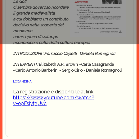
Le Goff
ci sembra doveroso ricordare
il grande medievalista
a cui dobbiamo un contributo
decisivo nella scoperta del
medioevo
come epoca di sviluppo
economico e culla della cultura europea
I
N
TRODUZIONI
:
Ferruccio Capelli
Daniela Romagnoli
INTERVENTI
:
Elizabeth A.R. Brown
-
Carla Casagrande
-
Carlo Antonio Barberini
-
Sergio Cirio
-
Daniela Romagnoli
LOCANDINA
La registrazione è disponibile al link
https://www.youtube.com/watch?
v=epFsiyt3Uvc