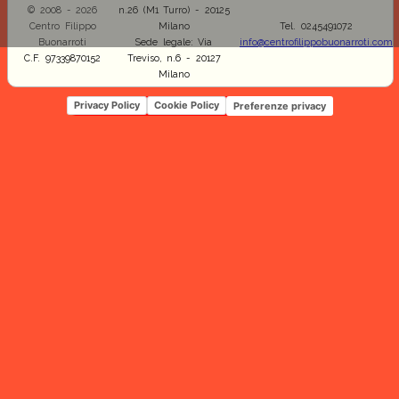
© 2008 - 2026
n.26 (M1 Turro) - 20125
Centro Filippo
Milano
Tel. 0245491072
Buonarroti
Sede legale: Via
info@centrofilippobuonarroti.com
C.F. 97339870152
Treviso, n.6 - 20127
Milano
Privacy Policy
Cookie Policy
Preferenze privacy