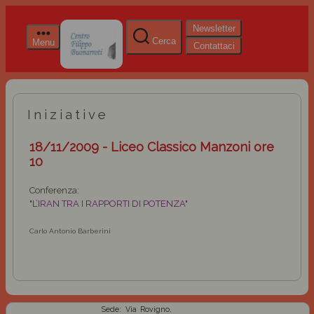
Newsletter
Cerca
Menu
Contattaci
Iniziative
18/11/2009 - Liceo Classico Manzoni ore
10
Conferenza:
"L’IRAN TRA I RAPPORTI DI POTENZA"
Carlo Antonio Barberini
Sede: Via Rovigno,