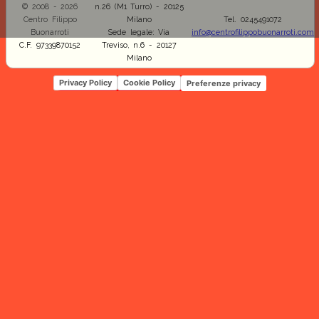
© 2008 - 2026
n.26 (M1 Turro) - 20125
Centro Filippo
Milano
Tel. 0245491072
Buonarroti
Sede legale: Via
info@centrofilippobuonarroti.com
C.F. 97339870152
Treviso, n.6 - 20127
Milano
Privacy Policy
Cookie Policy
Preferenze privacy