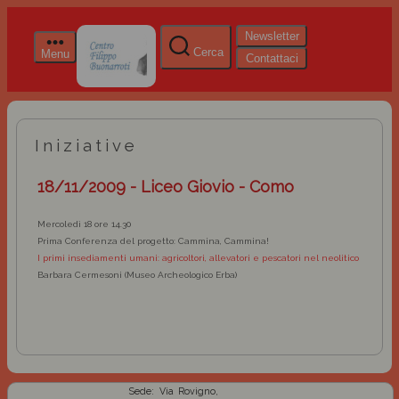
Newsletter
Cerca
Menu
Contattaci
Iniziative
18/11/2009 - Liceo Giovio - Como
Mercoledì 18 ore 14.30
Prima Conferenza del progetto: Cammina, Cammina!
I primi insediamenti umani: agricoltori, allevatori e pescatori nel neolitico
Barbara Cermesoni (Museo Archeologico Erba)
Sede: Via Rovigno,