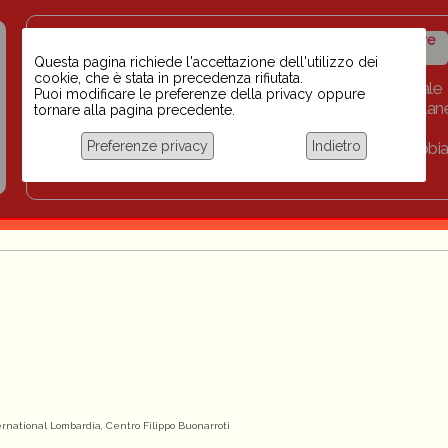
Insegnanti contro il
Calendario
Storico iniziative
razzismo
iniziative
Questa pagina richiede l'accettazione dell'utilizzo dei
cookie, che è stata in precedenza rifiutata.
Home
Scuola BINARI
Biblioteca digitale
Puoi modificare le preferenze della privacy oppure
Progetti per le scuole 2023-2024
Link
Collan
tornare alla pagina precedente.
Chi siamo
Preferenze privacy
Indietro
Coordinamento Docenti contro Razzismo, Xenofobia
Documentazione
rnational Lombardia, Centro Filippo Buonarroti