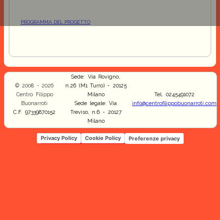
PROGRAMMA DEL PROGETTO
Sede: Via Rovigno,
© 2008 - 2026
n.26 (M1 Turro) - 20125
Centro Filippo
Milano
Tel. 0245491072
Buonarroti
Sede legale: Via
info@centrofilippobuonarroti.com
C.F. 97339870152
Treviso, n.6 - 20127
Milano
Privacy Policy
Cookie Policy
Preferenze privacy