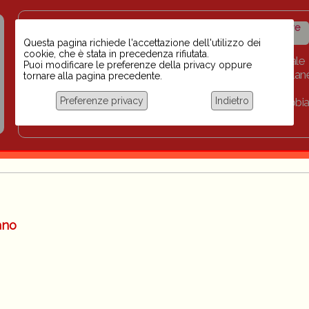
Insegnanti contro il
Calendario
Storico iniziative
razzismo
iniziative
Questa pagina richiede l'accettazione dell'utilizzo dei
cookie, che è stata in precedenza rifiutata.
Home
Scuola BINARI
Biblioteca digitale
Puoi modificare le preferenze della privacy oppure
Progetti per le scuole 2023-2024
Link
Collan
tornare alla pagina precedente.
Chi siamo
Preferenze privacy
Indietro
Coordinamento Docenti contro Razzismo, Xenofobia
Documentazione
ano