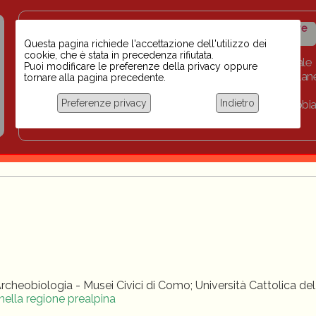
Insegnanti contro il
Calendario
Storico iniziative
razzismo
iniziative
Questa pagina richiede l'accettazione dell'utilizzo dei
cookie, che è stata in precedenza rifiutata.
Home
Scuola BINARI
Biblioteca digitale
Puoi modificare le preferenze della privacy oppure
Progetti per le scuole 2023-2024
Link
Collan
tornare alla pagina precedente.
Chi siamo
Preferenze privacy
Indietro
Coordinamento Docenti contro Razzismo, Xenofobia
Documentazione
Archeobiologia - Musei Civici di Como; Università Cattolica de
nella regione prealpina