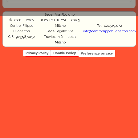
Sede: Via Rovigno,
© 2008 - 2026
n.26 (M1 Turro) - 20125
Centro Filippo
Milano
Tel. 0245491072
Buonarroti
Sede legale: Via
info@centrofilippobuonarroti.com
C.F. 97339870152
Treviso, n.6 - 20127
Milano
Privacy Policy
Cookie Policy
Preferenze privacy