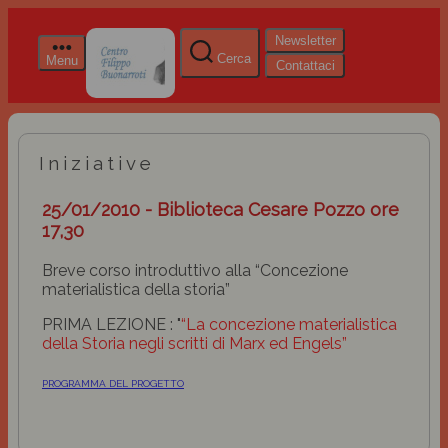
Newsletter
Cerca
Menu
Contattaci
Iniziative
25/01/2010 - Biblioteca Cesare Pozzo ore
17,30
Breve corso introduttivo alla “Concezione
materialistica della storia”
PRIMA LEZIONE : "
“La concezione materialistica
della Storia negli scritti di Marx ed Engels”
PROGRAMMA DEL PROGETTO