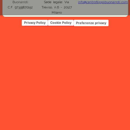
Buonarroti
Sede legale: Via
info@centrofilippobuonarroti.com
C.F. 97339870152
Treviso, n.6 - 20127
Milano
Privacy Policy
Cookie Policy
Preferenze privacy