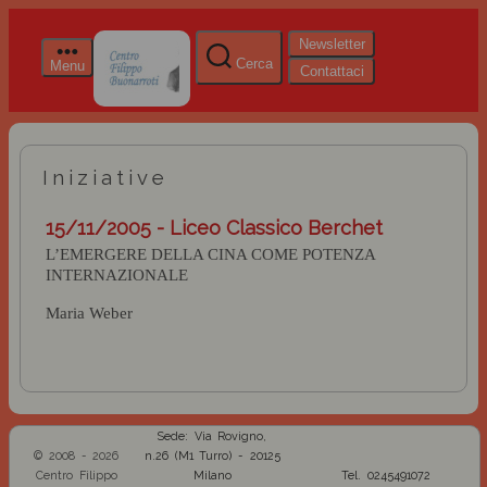
Newsletter
Cerca
Menu
Contattaci
Iniziative
15/11/2005 - Liceo Classico Berchet
L’EMERGERE DELLA CINA COME POTENZA
INTERNAZIONALE
Maria Weber
Sede: Via Rovigno,
© 2008 - 2026
n.26 (M1 Turro) - 20125
Centro Filippo
Milano
Tel. 0245491072