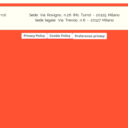
roti
Sede: Via Rovigno, n.26 (M1 Turro) - 20125 Milano
Sede legale: Via Treviso, n.6 - 20127 Milano
Privacy Policy
Cookie Policy
Preferenze privacy