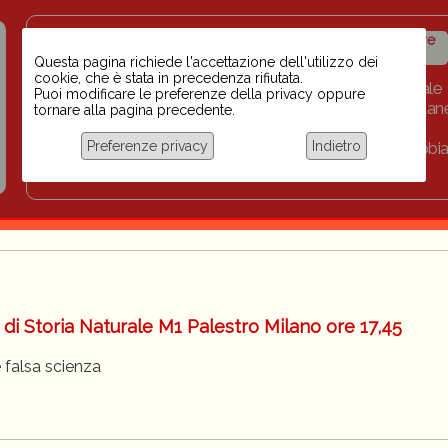
Insegnanti contro il
Calendario
Storico iniziative
razzismo
iniziative
Questa pagina richiede l'accettazione dell'utilizzo dei
cookie, che è stata in precedenza rifiutata.
Home
Scuola BINARI
Biblioteca digitale
Puoi modificare le preferenze della privacy oppure
Progetti per le scuole 2023-2024
Link
Collan
tornare alla pagina precedente.
Chi siamo
Preferenze privacy
Indietro
Coordinamento Docenti contro Razzismo, Xenofobia
Documentazione
i Storia Naturale M1 Palestro Milano ore 17,45