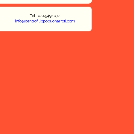
Tel. 0245491072
info@centrofilippobuonarroti.com