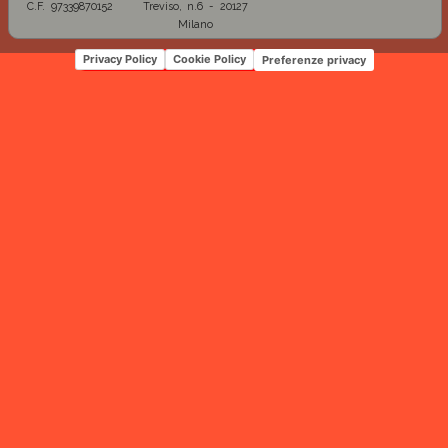
C.F. 97339870152
Treviso, n.6 - 20127
Milano
Privacy Policy
Cookie Policy
Preferenze privacy