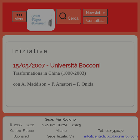
Newsletter
Cerca
Menu
Contattaci
Iniziative
15/05/2007 - Università Bocconi
Trasformations in China (1000-2003)
con A. Maddison – F. Amatori – F. Onida
Sede: Via Rovigno,
© 2008 - 2026
n.26 (M1 Turro) - 20125
Centro Filippo
Milano
Tel. 0245491072
Buonarroti
Sede legale: Via
info@centrofilippobuonarroti.com