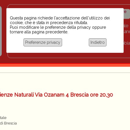
Insegnanti contro il
Calendario
Storico iniziative
razzismo
iniziative
Questa pagina richiede l'accettazione dell'utilizzo dei
cookie, che è stata in precedenza rifiutata.
Home
Scuola BINARI
Biblioteca digitale
Puoi modificare le preferenze della privacy oppure
Progetti per le scuole 2023-2024
Link
Collan
tornare alla pagina precedente.
Chi siamo
Preferenze privacy
Indietro
Coordinamento Docenti contro Razzismo, Xenofobia
Documentazione
ienze Naturali Via Ozanam 4 Brescia ore 20,30
tale
di Brescia