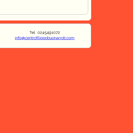
Tel. 0245491072
info@centrofilippobuonarroti.com