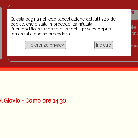
Insegnanti contro il
Calendario
Storico iniziative
razzismo
iniziative
Questa pagina richiede l'accettazione dell'utilizzo dei
cookie, che è stata in precedenza rifiutata.
Home
Scuola BINARI
Biblioteca digitale
Puoi modificare le preferenze della privacy oppure
Progetti per le scuole 2023-2024
Link
Collan
tornare alla pagina precedente.
Chi siamo
Preferenze privacy
Indietro
Coordinamento Docenti contro Razzismo, Xenofobia
Documentazione
l Giovio - Como ore 14.30