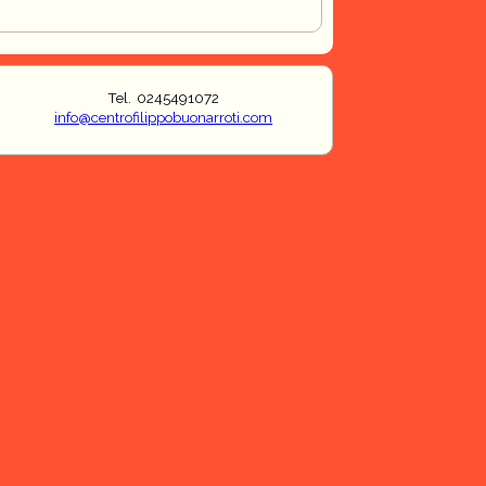
Tel. 0245491072
info@centrofilippobuonarroti.com