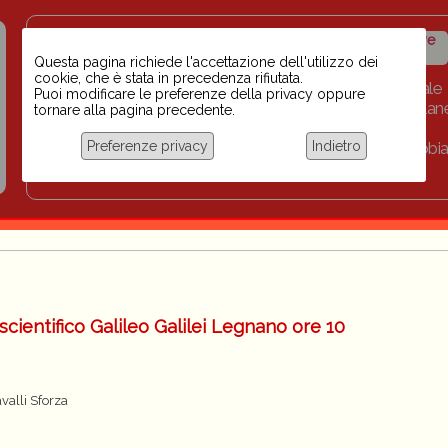
Insegnanti contro il
Calendario
Storico iniziative
razzismo
iniziative
Questa pagina richiede l'accettazione dell'utilizzo dei
cookie, che è stata in precedenza rifiutata.
Home
Scuola BINARI
Biblioteca digitale
Puoi modificare le preferenze della privacy oppure
Progetti per le scuole 2023-2024
Link
Collan
tornare alla pagina precedente.
Chi siamo
Preferenze privacy
Indietro
Coordinamento Docenti contro Razzismo, Xenofobia
Documentazione
cientifico Galileo Galilei Legnano ore 10
valli Sforza