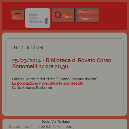
Newsletter
Cerca
Menu
Contattaci
Iniziative
25/03/2014 - Biblioteca di Rovato Corso
Bonomelli 27 ore 20,30
Ultimo incontro del ciclo:
“L’uomo… naturalmente”
La popolazione mondiale e la sua crescita
Carlo Antonio Barberini
Sede: Via Rovigno,
© 2008 - 2026
n.26 (M1 Turro) - 20125