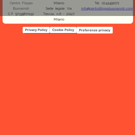
Centro Filippo
Milano
Tel. 0245491072
Buonarroti
Sede legale: Via
info@centrofilippobuonarroti.com
C.F. 97339870152
Treviso, n.6 - 20127
Milano
Privacy Policy
Cookie Policy
Preferenze privacy