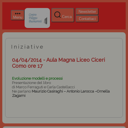
Newsletter
Cerca
Menu
Contattaci
Iniziative
04/04/2014 - Aula Magna Liceo Ciceri
Como ore 17
Evoluzione modelli e processi
Presentazione del libro
di Marco Ferraguti e Carla Castellacci
Ne parlano
Maurizio Casiraghi – Antonio Larocca –Ornella
Zagami