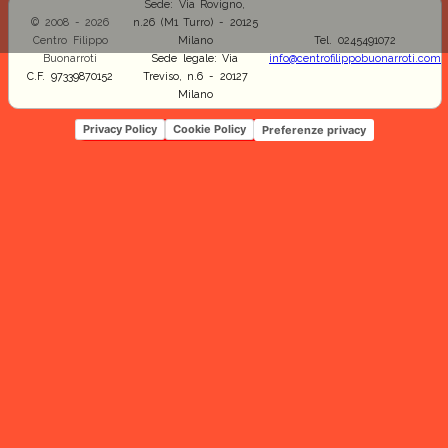
Sede: Via Rovigno,
© 2008 - 2026
n.26 (M1 Turro) - 20125
Centro Filippo
Milano
Tel. 0245491072
Buonarroti
Sede legale: Via
info@centrofilippobuonarroti.com
C.F. 97339870152
Treviso, n.6 - 20127
Milano
Privacy Policy
Cookie Policy
Preferenze privacy