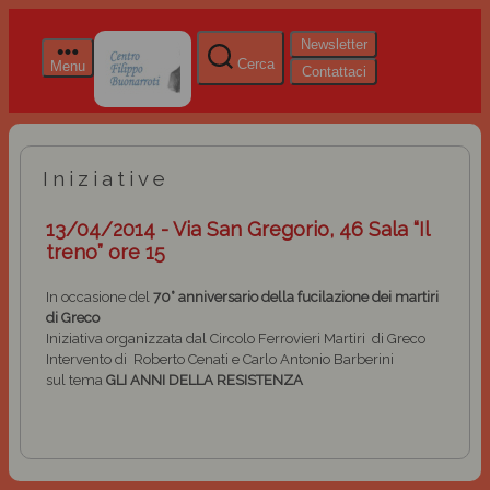
Newsletter
Cerca
Menu
Contattaci
Iniziative
13/04/2014 - Via San Gregorio, 46 Sala “Il
treno” ore 15
In occasione del
70° anniversario della fucilazione dei martiri
di Greco
Iniziativa organizzata dal Circolo Ferrovieri Martiri di Greco
Intervento di Roberto Cenati e Carlo Antonio Barberini
sul tema
GLI ANNI DELLA RESISTENZA