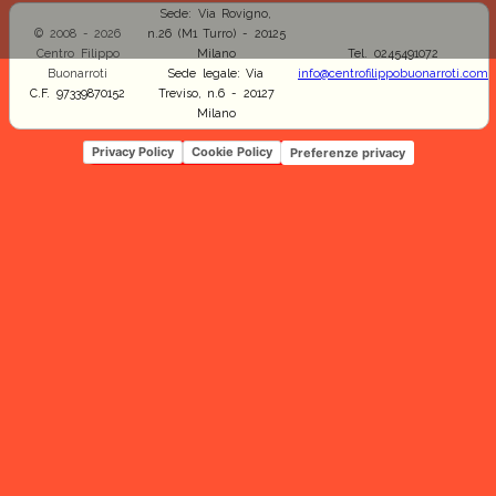
Sede: Via Rovigno,
© 2008 - 2026
n.26 (M1 Turro) - 20125
Centro Filippo
Milano
Tel. 0245491072
Buonarroti
Sede legale: Via
info@centrofilippobuonarroti.com
C.F. 97339870152
Treviso, n.6 - 20127
Milano
Privacy Policy
Cookie Policy
Preferenze privacy