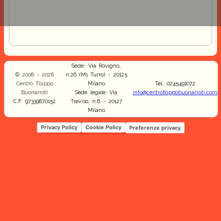
Sede: Via Rovigno,
© 2008 - 2026
n.26 (M1 Turro) - 20125
Centro Filippo
Milano
Tel. 0245491072
Buonarroti
Sede legale: Via
info@centrofilippobuonarroti.com
C.F. 97339870152
Treviso, n.6 - 20127
Milano
Privacy Policy
Cookie Policy
Preferenze privacy