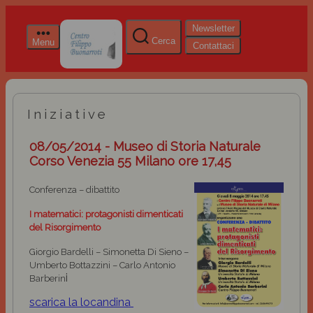
Newsletter
Cerca
Menu
Contattaci
Iniziative
08/05/2014 - Museo di Storia Naturale
Corso Venezia 55 Milano ore 17,45
Conferenza – dibattito
I matematici: protagonisti dimenticati
del Risorgimento
Giorgio Bardelli – Simonetta Di Sieno –
Umberto Bottazzini – Carlo Antonio
i
Barberin
scarica la locandina