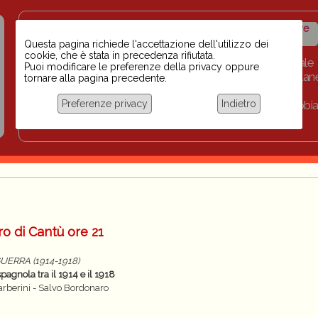
Insegnanti contro il
Calendario
Storico iniziative
razzismo
iniziative
Questa pagina richiede l'accettazione dell'utilizzo dei
cookie, che è stata in precedenza rifiutata.
Home
Scuola BINARI
Biblioteca digitale
Puoi modificare le preferenze della privacy oppure
Progetti per le scuole 2023-2024
Link
Collan
tornare alla pagina precedente.
Chi siamo
Preferenze privacy
Indietro
Coordinamento Docenti contro Razzismo, Xenofobia
Documentazione
o di Cantù ore 21
GUERRA (1914-1918)
pagnola tra il 1914 e il 1918
Barberini - Salvo Bordonaro