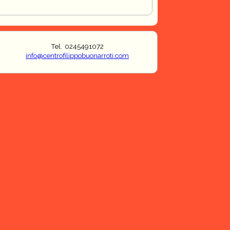
Tel. 0245491072
info@centrofilippobuonarroti.com