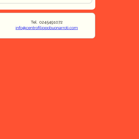
Tel. 0245491072
info@centrofilippobuonarroti.com