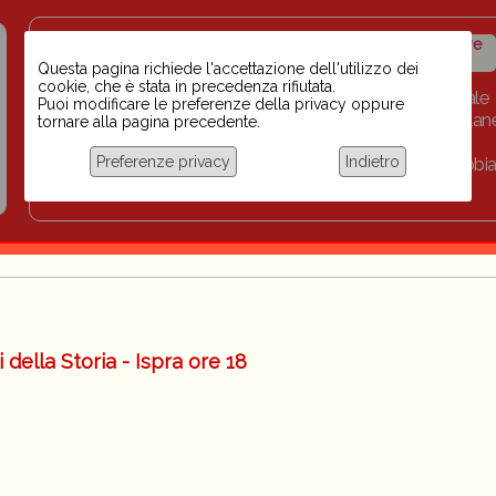
Insegnanti contro il
Calendario
Storico iniziative
razzismo
iniziative
Questa pagina richiede l'accettazione dell'utilizzo dei
cookie, che è stata in precedenza rifiutata.
Home
Scuola BINARI
Biblioteca digitale
Puoi modificare le preferenze della privacy oppure
Progetti per le scuole 2023-2024
Link
Collan
tornare alla pagina precedente.
Chi siamo
Preferenze privacy
Indietro
Coordinamento Docenti contro Razzismo, Xenofobia
Documentazione
della Storia - Ispra ore 18