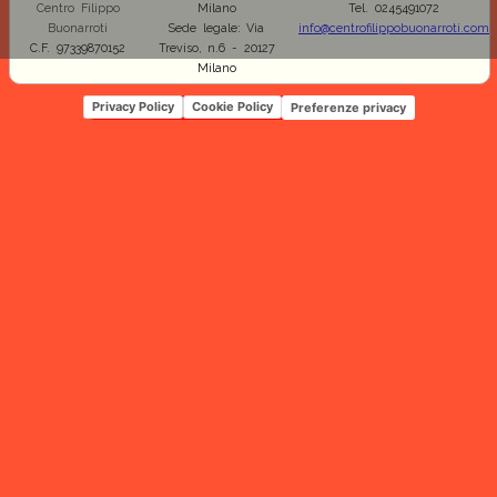
Centro Filippo
Milano
Tel. 0245491072
Buonarroti
Sede legale: Via
info@centrofilippobuonarroti.com
C.F. 97339870152
Treviso, n.6 - 20127
Milano
Privacy Policy
Cookie Policy
Preferenze privacy