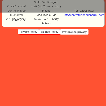
Sede: Via Rovigno,
© 2008 - 2026
n.26 (M1 Turro) - 20125
Centro Filippo
Milano
Tel. 0245491072
Buonarroti
Sede legale: Via
info@centrofilippobuonarroti.com
C.F. 97339870152
Treviso, n.6 - 20127
Milano
Privacy Policy
Cookie Policy
Preferenze privacy