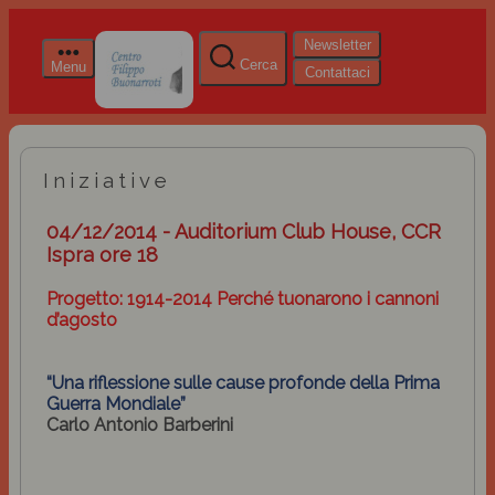
Newsletter
Cerca
Menu
Contattaci
Iniziative
04/12/2014 - Auditorium Club House, CCR
Ispra ore 18
Progetto: 1914-2014 Perché tuonarono i cannoni
d’agosto
“Una riflessione sulle cause profonde della Prima
Guerra Mondiale”
Carlo Antonio Barberini