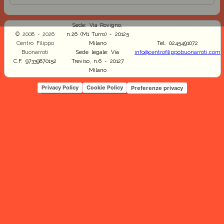
Sede: Via Rovigno,
© 2008 - 2026
n.26 (M1 Turro) - 20125
Centro Filippo
Milano
Tel. 0245491072
Buonarroti
Sede legale: Via
info@centrofilippobuonarroti.com
C.F. 97339870152
Treviso, n.6 - 20127
Milano
Privacy Policy
Cookie Policy
Preferenze privacy