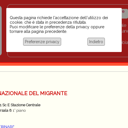
Insegnanti contro il
Calendario
Storico iniziative
razzismo
iniziative
Questa pagina richiede l'accettazione dell'utilizzo dei
cookie, che è stata in precedenza rifiutata.
Home
Scuola BINARI
Biblioteca digitale
Puoi modificare le preferenze della privacy oppure
Progetti per le scuole 2023-2024
Link
Collan
tornare alla pagina precedente.
Chi siamo
Preferenze privacy
Indietro
Coordinamento Docenti contro Razzismo, Xenofobia
Documentazione
RNAZIONALE DEL MIGRANTE
1 Sc E Stazione Centrale
rsala 8
1° piano
“BINARI"