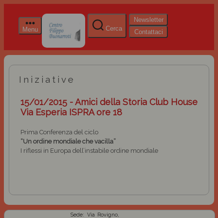
Newsletter
Cerca
Menu
Contattaci
Iniziative
15/01/2015 - Amici della Storia Club House
Via Esperia ISPRA ore 18
Prima Conferenza del ciclo
“Un ordine mondiale che vacilla”
I riflessi in Europa dell’instabile ordine mondiale
Sede: Via Rovigno,