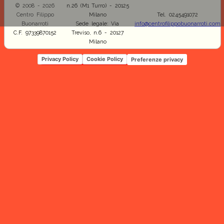
© 2008 - 2026
n.26 (M1 Turro) - 20125
Centro Filippo
Milano
Tel. 0245491072
Buonarroti
Sede legale: Via
info@centrofilippobuonarroti.com
C.F. 97339870152
Treviso, n.6 - 20127
Milano
Privacy Policy
Cookie Policy
Preferenze privacy