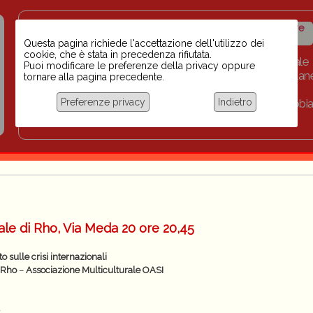
Insegnanti contro il
Calendario
Storico iniziative
razzismo
iniziative
Questa pagina richiede l'accettazione dell'utilizzo dei
cookie, che è stata in precedenza rifiutata.
Home
Scuola BINARI
Biblioteca digitale
Puoi modificare le preferenze della privacy oppure
Progetti per le scuole 2023-2024
Link
Collan
tornare alla pagina precedente.
Chi siamo
Preferenze privacy
Indietro
Coordinamento Docenti contro Razzismo, Xenofobia
Documentazione
le di Rho, Via Meda 20 ore 20,45
o sulle crisi internazionali
i Rho
–
Associazione Multiculturale OASI
a