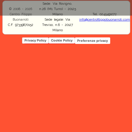
Sede: Via Rovigno,
© 2008 - 2026
n.26 (M1 Turro) - 20125
Centro Filippo
Milano
Tel. 0245491072
Buonarroti
Sede legale: Via
info@centrofilippobuonarroti.com
C.F. 97339870152
Treviso, n.6 - 20127
Milano
Privacy Policy
Cookie Policy
Preferenze privacy