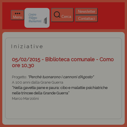
Newsletter
Cerca
Menu
Contattaci
Iniziative
05/02/2015 - Biblioteca comunale - Como
ore 10,30
Progetto:
"Perchè tuonarono i cannoni d’Agosto"
A 100 anni dalla Grane Guerra
“
Nella gavetta pane e paura: cibo e malattie psichiatriche
nelle trincee della Grande Guerra”
Marco Marzolini