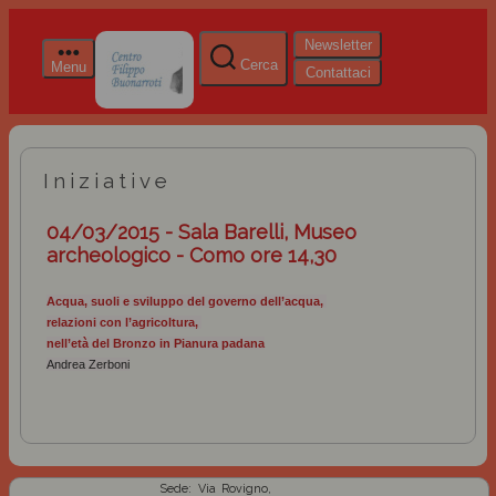
Newsletter
Cerca
Menu
Contattaci
Iniziative
04/03/2015 - Sala Barelli, Museo
archeologico - Como ore 14,30
Acqua, suoli e sviluppo del governo dell’acqua,
relazioni con l’agricoltura,
nell’età del Bronzo in Pianura padana
Andrea Zerboni
Sede: Via Rovigno,