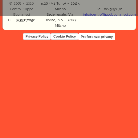
© 2008 - 2026
n.26 (M1 Turro) - 20125
Centro Filippo
Milano
Tel. 0245491072
Buonarroti
Sede legale: Via
info@centrofilippobuonarroti.com
C.F. 97339870152
Treviso, n.6 - 20127
Milano
Privacy Policy
Cookie Policy
Preferenze privacy