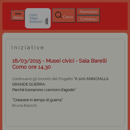
Newsletter
Cerca
Menu
Contattaci
Iniziative
18/03/2015 - Musei civici - Sala Barelli
Como ore 14,30
Continuano gli Incontri del Progetto
“A 100 ANNI DALLA
GRANDE GUERRA:
Perché tuonarono i cannoni d’agosto”
“Crescere in tempo di guerra”
Bruna Bianchi