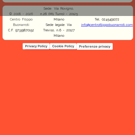
Sede: Via Rovigno,
© 2008 - 2026
n.26 (M1 Turro) - 20125
Centro Filippo
Milano
Tel. 0245491072
Buonarroti
Sede legale: Via
info@centrofilippobuonarroti.com
C.F. 97339870152
Treviso, n.6 - 20127
Milano
Privacy Policy
Cookie Policy
Preferenze privacy