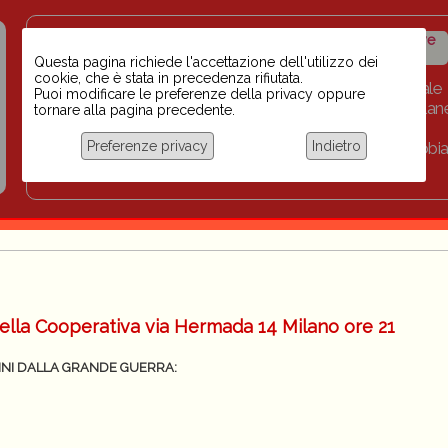
Insegnanti contro il
Calendario
Storico iniziative
razzismo
iniziative
Questa pagina richiede l'accettazione dell'utilizzo dei
cookie, che è stata in precedenza rifiutata.
Home
Scuola BINARI
Biblioteca digitale
Puoi modificare le preferenze della privacy oppure
Progetti per le scuole 2023-2024
Link
Collan
tornare alla pagina precedente.
Chi siamo
Preferenze privacy
Indietro
Coordinamento Docenti contro Razzismo, Xenofobia
Documentazione
ella Cooperativa via Hermada 14 Milano ore 21
NNI DALLA GRANDE GUERRA: