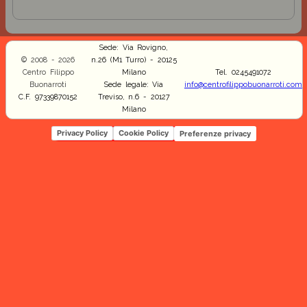
Sede: Via Rovigno,
© 2008 - 2026
n.26 (M1 Turro) - 20125
Centro Filippo
Milano
Tel. 0245491072
Buonarroti
Sede legale: Via
info@centrofilippobuonarroti.com
C.F. 97339870152
Treviso, n.6 - 20127
Milano
Privacy Policy
Cookie Policy
Preferenze privacy