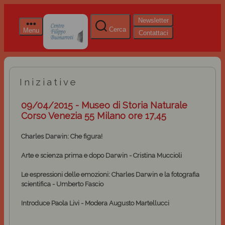
Newsletter
Cerca
Menu
Contattaci
Iniziative
09/04/2015 - Museo di Storia Naturale
Corso Venezia 55 Milano ore 17,45
Charles Darwin: Che figura!
Arte e scienza prima e dopo Darwin
- Cristina Muccioli
Le espressioni delle emozioni: Charles Darwin e la fotografia
scientifica
- Umberto Fascio
Introduce Paola Livi - Modera Augusto Martellucci