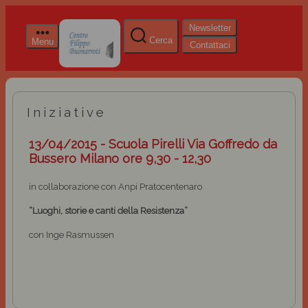
Newsletter
Cerca
Menu
Contattaci
Iniziative
13/04/2015 - Scuola Pirelli Via Goffredo da
Bussero Milano ore 9,30 - 12,30
in collaborazione con Anpi Pratocentenaro
“Luoghi, storie e canti della Resistenza”
con Inge Rasmussen