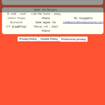
Sede: Via Rovigno,
© 2008 - 2026
n.26 (M1 Turro) - 20125
Centro Filippo
Milano
Tel. 0245491072
Buonarroti
Sede legale: Via
info@centrofilippobuonarroti.com
C.F. 97339870152
Treviso, n.6 - 20127
Milano
Privacy Policy
Cookie Policy
Preferenze privacy