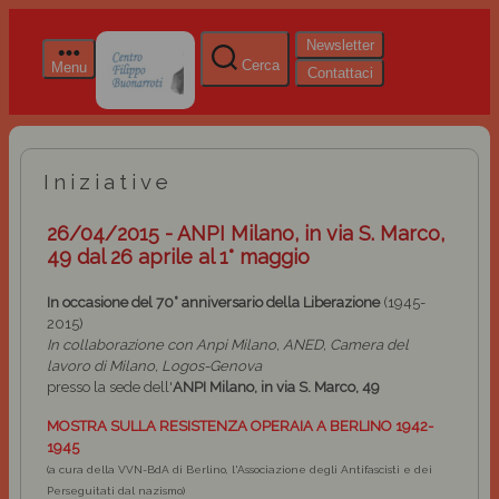
Newsletter
Cerca
Menu
Contattaci
Iniziative
26/04/2015 - ANPI Milano, in via S. Marco,
49 dal 26 aprile al 1° maggio
In occasione del 70° anniversario della Liberazione
(1945-
2015)
In collaborazione con Anpi Milano, ANED, Camera del
lavoro di Milano, Logos-Genova
presso la sede dell'
ANPI Milano, in via S. Marco, 49
MOSTRA SULLA RESISTENZA OPERAIA A BERLINO 1942-
1945
(a cura della VVN-BdA di Berlino, l'Associazione degli Antifascisti e dei
Perseguitati dal nazismo)