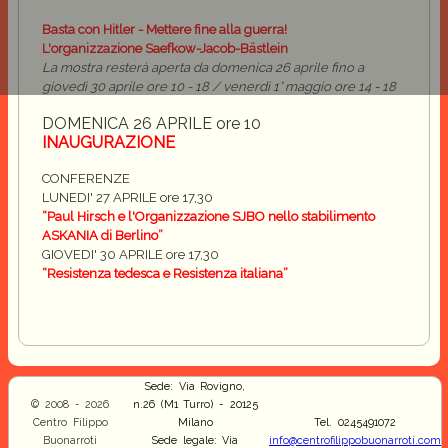
Basta con Hitler - Mettere fine alla guerra!
L'organizzazione Saefkow-Jacob-Bästlein
La mostra resterà aperta da domenica 26 aprile fino a
giovedì 30 aprile ore 10 - 18 / venerdì 1° maggio ore 14 - 18
DOMENICA 26 APRILE ore 10
INAUGURAZIONE
CONFERENZE
LUNEDI' 27 APRILE
ore 17,30
“Paul Hirsch e l'Organizzazione SJBO nello stabilimento
ASKANIA di Berlino”
GIOVEDI' 30 APRILE
ore 17,30
“Resistenza tedesca e Resistenza italiana”
Sede: Via Rovigno,
© 2008 - 2026
n.26 (M1 Turro) - 20125
Centro Filippo
Milano
Tel. 0245491072
Buonarroti
Sede legale: Via
info@centrofilippobuonarroti.com